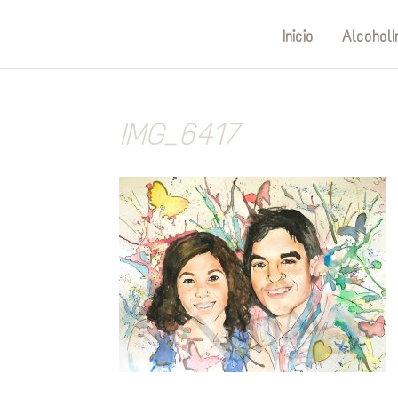
Inicio
AlcoholI
IMG_6417