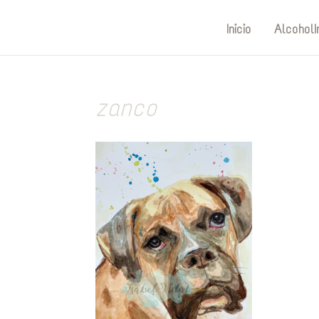
Inicio
AlcoholI
zanco