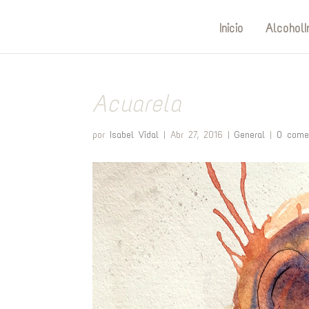
Inicio
AlcoholI
Acuarela
por
Isabel Vidal
|
Abr 27, 2016
|
General
|
0 come