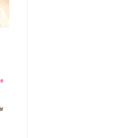
le
er