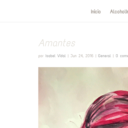
Inicio
AlcoholI
Amantes
por
Isabel Vidal
|
Jun 24, 2016
|
General
|
0 come