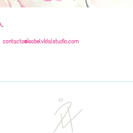
A
.
eo
contacto@isabelvidalstudio.com