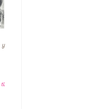
 y
ti.