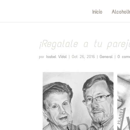
Inicio
AlcoholI
¡Regalale a tu parej
por
Isabel Vidal
|
Oct 26, 2016
|
General
|
0 come