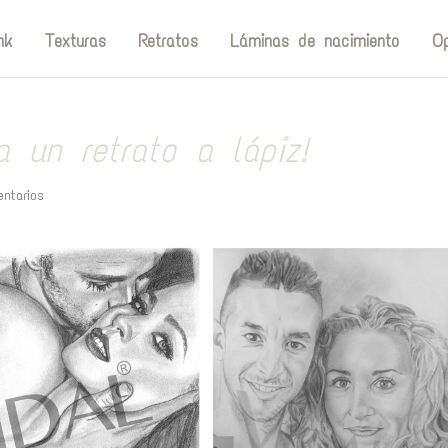
nk
Texturas
Retratos
Láminas de nacimiento
Op
a un retrato a lápiz!
ntarios