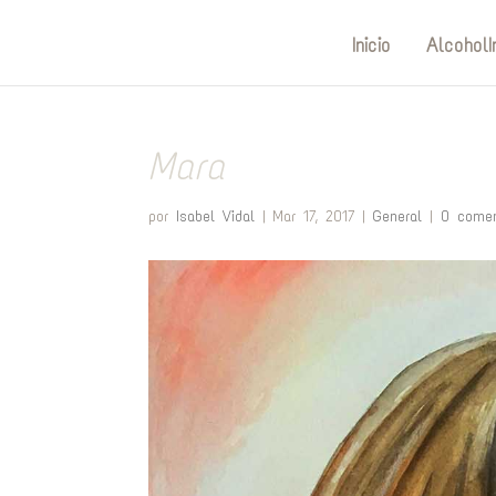
Inicio
AlcoholI
Mara
por
Isabel Vidal
|
Mar 17, 2017
|
General
|
0 comen