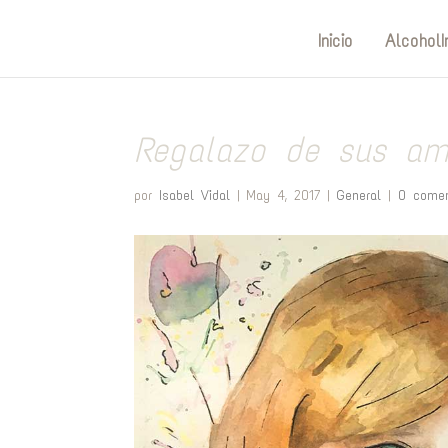
Inicio
AlcoholI
Regalazo de sus am
por
Isabel Vidal
|
May 4, 2017
|
General
|
0 comen