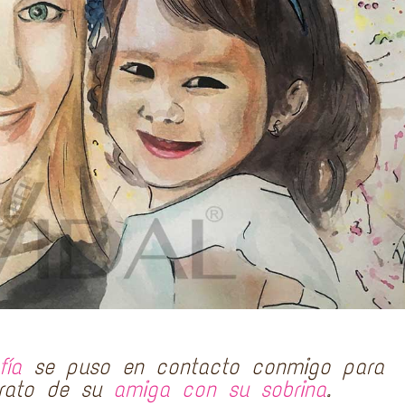
fía
se puso en contacto conmigo para
rato de su
amiga con su sobrina
.