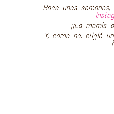
Hace unas semanas, 
Insta
¡¡La mamis 
Y, como no, eligió u