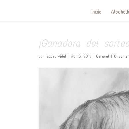
Inicio
AlcoholI
¡Ganadora del sorteo
por
Isabel Vidal
|
Abr 6, 2018
|
General
|
0 comen