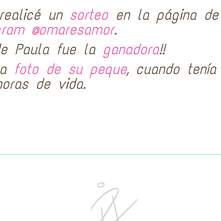
realicé un
sorteo
en la página de
gram @omaresamor
.
de Paula fue la
ganadora
!!
na
foto de su peque
, cuando tenía
horas de vida.